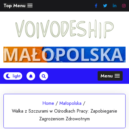
Skip
Top Menu
to
content
Menu
Home
/
Małopolska
/
Walka z Szczurami w Ośrodkach Pracy: Zapobieganie
Zagrożeniom Zdrowotnym