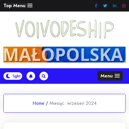
Skip
Top Menu
to
content
Menu
Home
/
Miesiąc:
wrzesień 2024