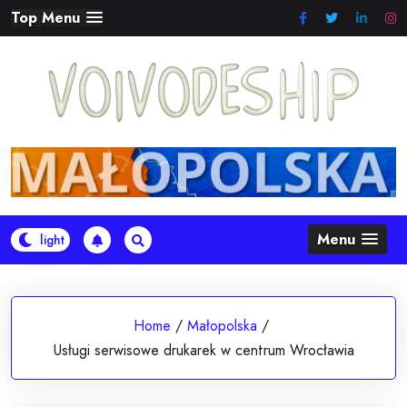
Skip
Top Menu
to
content
Menu
Home
/
Małopolska
/
Usługi serwisowe drukarek w centrum Wrocławia