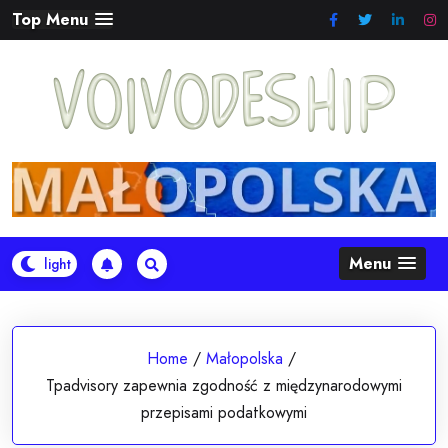
Skip
Top Menu
to
content
Menu
Home
/
Małopolska
/
Tpadvisory zapewnia zgodność z międzynarodowymi
przepisami podatkowymi