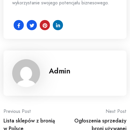
wykorzystanie swojego potencjału biznesowego.
Admin
Post
Previous Post
Next Post
Lista sklepów z bronią
Ogłoszenia sprzedaży
navigation
w Polsce
broni używanej