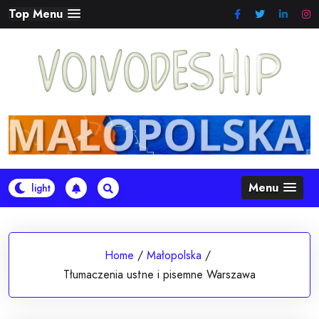
Skip
Top Menu
to
content
Menu
Home
/
Małopolska
/
Tłumaczenia ustne i pisemne Warszawa