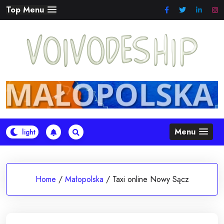
Skip
Top Menu
to
content
Menu
Home
/
Małopolska
/
Taxi online Nowy Sącz