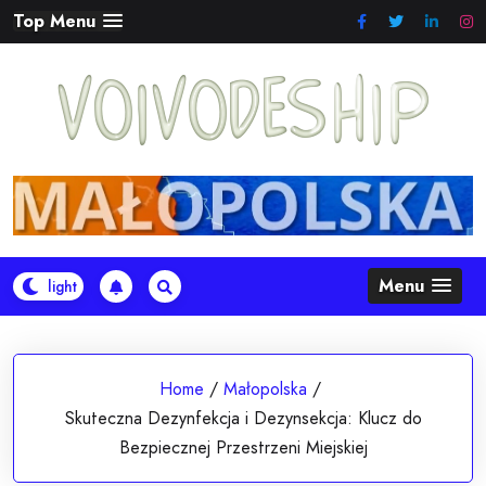
Skip
Top Menu
to
content
Menu
Home
/
Małopolska
/
Skuteczna Dezynfekcja i Dezynsekcja: Klucz do
Bezpiecznej Przestrzeni Miejskiej