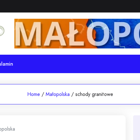
ulamin
Home
/
Małopolska
/
schody granitowe
opolska