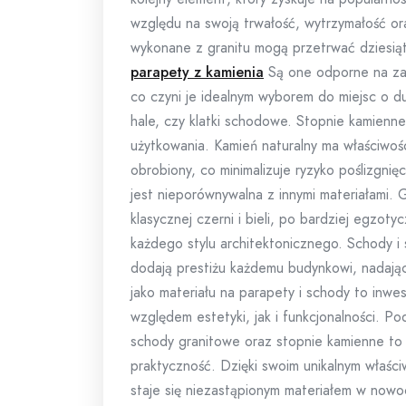
względu na swoją trwałość, wytrzymałość or
wykonane z granitu mogą przetrwać dziesiąt
parapety z kamienia
Są one odporne na zar
co czyni je idealnym wyborem do miejsc o du
hale, czy klatki schodowe. Stopnie kamienn
użytkowania. Kamień naturalny ma właściwoś
obrobiony, co minimalizuje ryzyko poślizgni
jest nieporównywalna z innymi materiałami. G
klasycznej czerni i bieli, po bardziej egz
każdego stylu architektonicznego. Schody i 
dodają prestiżu każdemu budynkowi, nadając
jako materiału na parapety i schody to inwe
względem estetyki, jak i funkcjonalności. P
schody granitowe oraz stopnie kamienne to r
praktyczność. Dzięki swoim unikalnym właści
staje się niezastąpionym materiałem w now