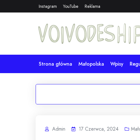
Skip
Instagram
YouTube
Reklama
to
content
Strona główna
Małopolska
Wpisy
Reg
Admin
17 Czerwca, 2024
Mał