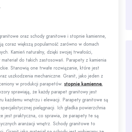
e
granitowe oraz schody granitowe i stopnie kamienne,
ją coraz większą popularność zarówno w domach
ych. Kamień naturalny, dzięki swojej trwałości,
y materiał do takich zastosowań. Parapety z kamienia
nckie. Stanowią one trwałe rozwiązanie, które jest
raz uszkodzenia mechaniczne. Granit, jako jeden z
 ceniony w produkcji parapetów.
stopnie kamienne.
wzory sprawiają, że każdy parapet granitowy jest
ru każdemu wnętrzu i elewacji. Parapety granitowe są
specjalistycznej pielęgnacji. Ich gładka powierzchnia
kże jest praktyczna, co sprawia, że parapety te są
sycznych aranżacji wnętrz. Schody granitowe to
ci. Granit jako materiał na schody jest wybierany ze