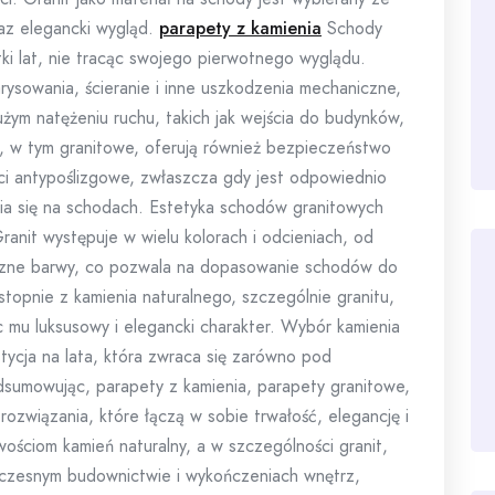
az elegancki wygląd.
parapety z kamienia
Schody
ki lat, nie tracąc swojego pierwotnego wyglądu.
ysowania, ścieranie i inne uszkodzenia mechaniczne,
żym natężeniu ruchu, takich jak wejścia do budynków,
e, w tym granitowe, oferują również bezpieczeństwo
ci antypoślizgowe, zwłaszcza gdy jest odpowiednio
ęcia się na schodach. Estetyka schodów granitowych
ranit występuje w wielu kolorach i odcieniach, od
otyczne barwy, co pozwala na dopasowanie schodów do
stopnie z kamienia naturalnego, szczególnie granitu,
 mu luksusowy i elegancki charakter. Wybór kamienia
stycja na lata, która zwraca się zarówno pod
odsumowując, parapety z kamienia, parapety granitowe,
ozwiązania, które łączą w sobie trwałość, elegancję i
wościom kamień naturalny, a w szczególności granit,
oczesnym budownictwie i wykończeniach wnętrz,