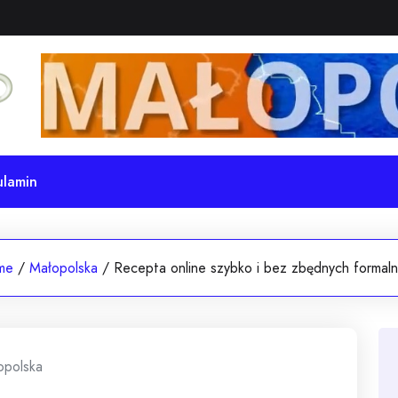
ulamin
me
/
Małopolska
/
Recepta online szybko i bez zbędnych formaln
opolska