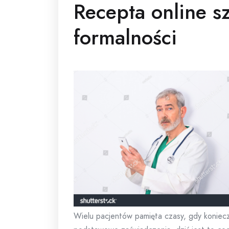
Recepta online s
formalności
Wielu pacjentów pamięta czasy, gdy koniecz