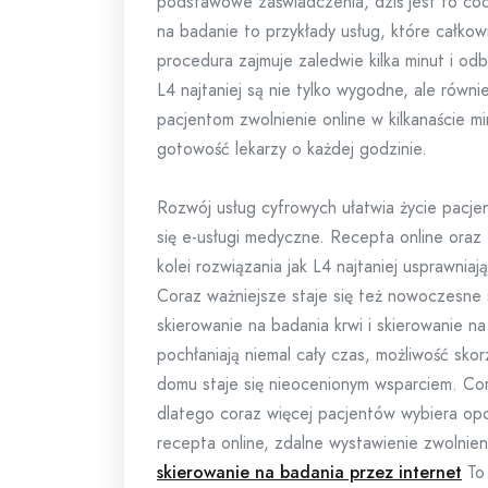
podstawowe zaświadczenia, dziś jest to cod
na badanie to przykłady usług, które całkowi
procedura zajmuje zaledwie kilka minut i odby
L4 najtaniej są nie tylko wygodne, ale równ
pacjentom zwolnienie online w kilkanaście m
gotowość lekarzy o każdej godzinie.
Rozwój usług cyfrowych ułatwia życie pacje
się e-usługi medyczne. Recepta online oraz
kolei rozwiązania jak L4 najtaniej usprawni
Coraz ważniejsze staje się też nowoczesne s
skierowanie na badania krwi i skierowanie n
pochłaniają niemal cały czas, możliwość sk
domu staje się nieocenionym wsparciem. Co
dlatego coraz więcej pacjentów wybiera opcj
recepta online, zdalne wystawienie zwolnien
skierowanie na badania przez internet
To 