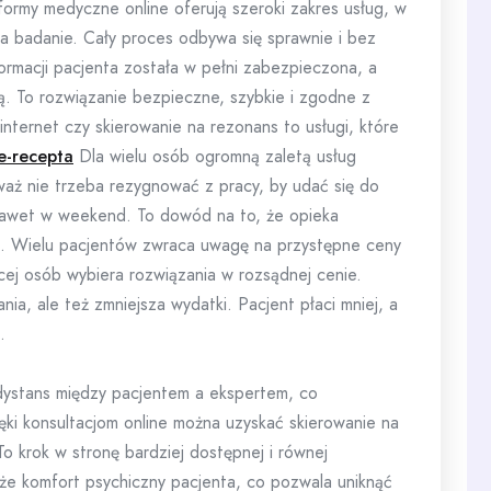
tformy medyczne online oferują szeroki zakres usług, w
 na badanie. Cały proces odbywa się sprawnie i bez
ormacji pacjenta została w pełni zabezpieczona, a
. To rozwiązanie bezpieczne, szybkie i zgodne z
internet czy skierowanie na rezonans to usługi, które
e-recepta
Dla wielu osób ogromną zaletą usług
waż nie trzeba rezygnować z pracy, by udać się do
 nawet w weekend. To dowód na to, że opieka
 Wielu pacjentów zwraca uwagę na przystępne ceny
cej osób wybiera rozwiązania w rozsądnej cenie.
ia, ale też zmniejsza wydatki. Pacjent płaci mniej, a
.
ystans między pacjentem a ekspertem, co
ięki konsultacjom online można uzyskać skierowanie na
o krok w stronę bardziej dostępnej i równej
że komfort psychiczny pacjenta, co pozwala uniknąć