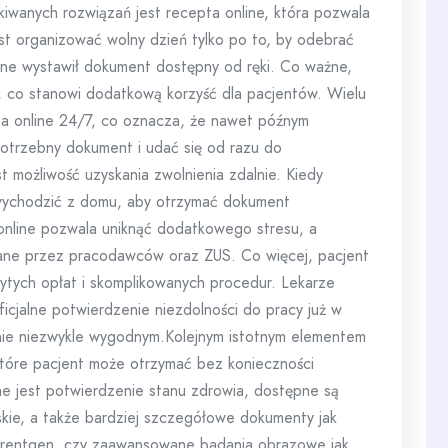
ukiwanych rozwiązań jest recepta online, która pozwala
t organizować wolny dzień tylko po to, by odebrać
nline wystawił dokument dostępny od ręki. Co ważne,
j, co stanowi dodatkową korzyść dla pacjentów. Wielu
ta online 24/7, co oznacza, że nawet późnym
trzebny dokument i udać się od razu do
 możliwość uzyskania zwolnienia zdalnie. Kiedy
ż wychodzić z domu, aby otrzymać dokument
 online pozwala uniknąć dodatkowego stresu, a
wane przez pracodawców oraz ZUS. Co więcej, pacjent
rytych opłat i skomplikowanych procedur. Lekarze
ficjalne potwierdzenie niezdolności do pracy już w
zanie niezwykle wygodnym.Kolejnym istotnym elementem
które pacjent może otrzymać bez konieczności
ne jest potwierdzenie stanu zdrowia, dostępne są
rskie, a także bardziej szczegółowe dokumenty jak
na rentgen, czy zaawansowane badania obrazowe jak