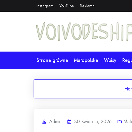
Skip
Instagram
YouTube
Reklama
to
content
Strona główna
Małopolska
Wpisy
Reg
Ho
Admin
30 Kwietnia, 2026
Mał