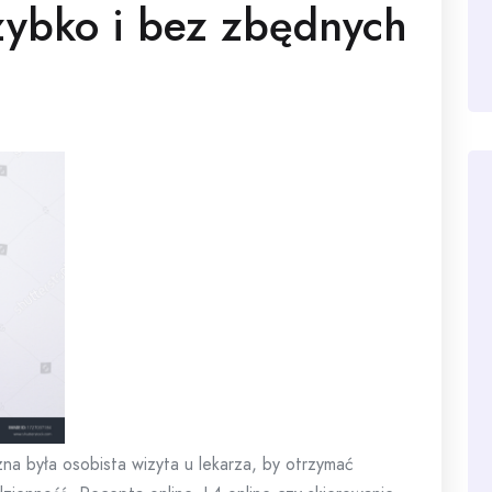
zybko i bez zbędnych
na była osobista wizyta u lekarza, by otrzymać