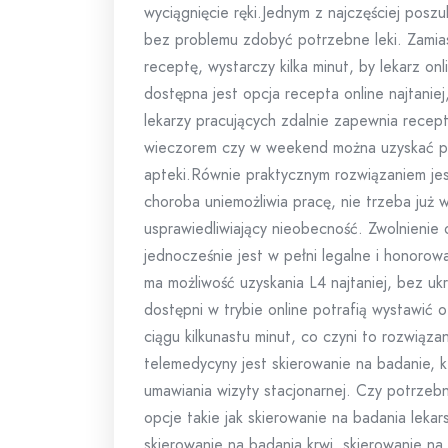
wyciągnięcie ręki.Jednym z najczęściej posz
bez problemu zdobyć potrzebne leki. Zamias
receptę, wystarczy kilka minut, by lekarz o
dostępna jest opcja recepta online najtanie
lekarzy pracujących zdalnie zapewnia recep
wieczorem czy w weekend można uzyskać po
apteki.Równie praktycznym rozwiązaniem jest
choroba uniemożliwia pracę, nie trzeba ju
usprawiedliwiający nieobecność. Zwolnienie
jednocześnie jest w pełni legalne i honoro
ma możliwość uzyskania L4 najtaniej, bez uk
dostępni w trybie online potrafią wystawić o
ciągu kilkunastu minut, co czyni to rozwią
telemedycyny jest skierowanie na badanie, 
umawiania wizyty stacjonarnej. Czy potrzeb
opcje takie jak skierowanie na badania leka
skierowanie na badania krwi, skierowanie 