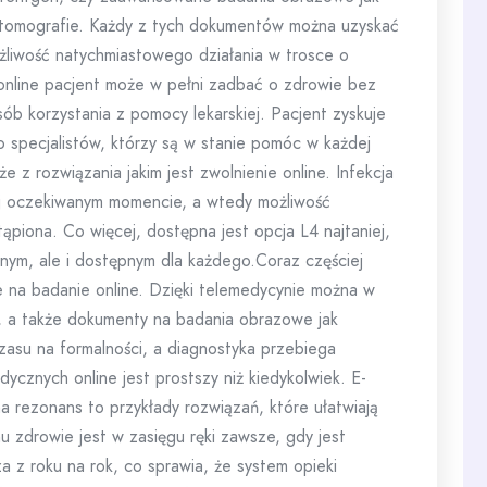
a tomografie. Każdy z tych dokumentów można uzyskać
ożliwość natychmiastowego działania w trosce o
 online pacjent może w pełni zadbać o zdrowie bez
sób korzystania z pomocy lekarskiej. Pacjent zyskuje
o specjalistów, którzy są w stanie pomóc w każdej
że z rozwiązania jakim jest zwolnienie online. Infekcja
ej oczekiwanym momencie, a wtedy możliwość
ąpiona. Co więcej, dostępna jest opcja L4 najtaniej,
cznym, ale i dostępnym dla każdego.Coraz częściej
e na badanie online. Dzięki telemedycynie można w
i, a także dokumenty na badania obrazowe jak
czasu na formalności, a diagnostyka przebiega
ycznych online jest prostszy niż kiedykolwiek. E-
na rezonans to przykłady rozwiązań, które ułatwiają
u zdrowie jest w zasięgu ręki zawsze, gdy jest
 z roku na rok, co sprawia, że system opieki