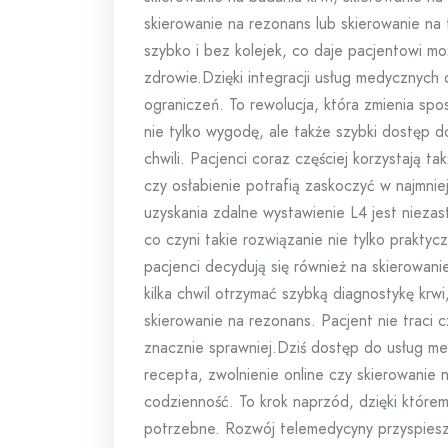
skierowanie na rezonans lub skierowanie n
szybko i bez kolejek, co daje pacjentowi m
zdrowie.Dzięki integracji usług medycznych
ograniczeń. To rewolucja, która zmienia spo
nie tylko wygodę, ale także szybki dostęp d
chwili. Pacjenci coraz częściej korzystają tak
czy osłabienie potrafią zaskoczyć w najmni
uzyskania zdalne wystawienie L4 jest niezast
co czyni takie rozwiązanie nie tylko prakty
pacjenci decydują się również na skierowani
kilka chwil otrzymać szybką diagnostykę krw
skierowanie na rezonans. Pacjent nie traci 
znacznie sprawniej.Dziś dostęp do usług med
recepta, zwolnienie online czy skierowanie 
codzienność. To krok naprzód, dzięki którem
potrzebne. Rozwój telemedycyny przyspiesza