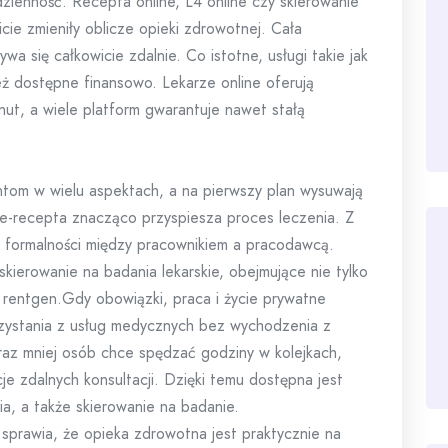
zienność. Recepta online, L4 online czy skierowanie
cie zmieniły oblicze opieki zdrowotnej. Cała
wa się całkowicie zdalnie. Co istotne, usługi takie jak
ież dostępne finansowo. Lekarze online oferują
inut, a wiele platform gwarantuje nawet stałą
ntom w wielu aspektach, a na pierwszy plan wysuwają
 e-recepta znacząco przyspiesza proces leczenia. Z
ają formalności między pracownikiem a pracodawcą.
kierowanie na badania lekarskie, obejmujące nie tylko
a rentgen.Gdy obowiązki, praca i życie prywatne
orzystania z usług medycznych bez wychodzenia z
raz mniej osób chce spędzać godziny w kolejkach,
e zdalnych konsultacji. Dzięki temu dostępna jest
ia, a także skierowanie na badanie.
sprawia, że opieka zdrowotna jest praktycznie na