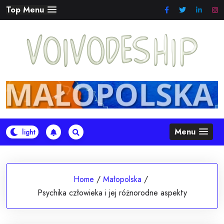
Skip
Top Menu
to
content
Menu
Home
/
Małopolska
/
Psychika człowieka i jej różnorodne aspekty