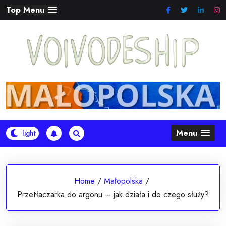
Skip
Top Menu
to
content
Menu
Home
/
Małopolska
/
Przetłaczarka do argonu – jak działa i do czego służy?