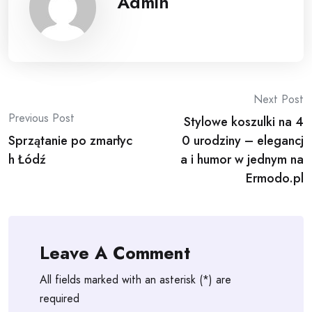
Admin
Post
Next Post
Previous Post
Stylowe koszulki na 4
navigation
Sprzątanie po zmarłyc
0 urodziny – elegancj
h Łódź
a i humor w jednym na
Ermodo.pl
Leave A Comment
All fields marked with an asterisk (*) are
required