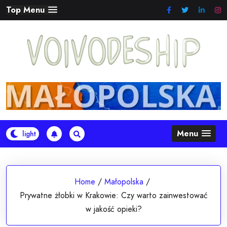
Skip
Top Menu
to
content
Menu
Home
/
Małopolska
/
Prywatne żłobki w Krakowie: Czy warto zainwestować
w jakość opieki?