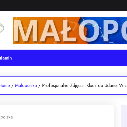
ulamin
Home
/
Małopolska
/
Profesjonalne Zdjęcia: Klucz do Udanej Wiz
polska