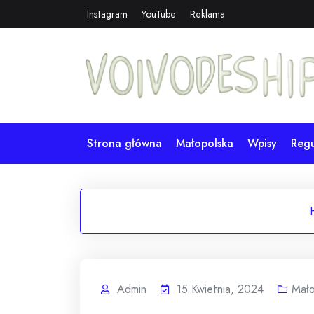
Skip
Instagram
YouTube
Reklama
to
content
Strona główna
Małopolska
Wpisy
Reg
Admin
15 Kwietnia, 2024
Mało