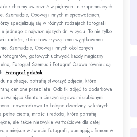
które chcemy uwiecznić w pięknych i niezapomnianych
e, Szemudzie, Osowej i innych miejscowościach,
órzy specjalizują się w różnych rodzajach fotografii.
ie jednego z najważniejszych dni w życiu. To nie tylko
łości i radości, które towarzyszą temu wyjątkowemu
ie, Szemudzie, Osowej i innych okolicznych
ch fotografów, gotowych uchwycić każdy magiczny
elno, Fotograf Szemud i Fotograf Osowa również są
ch.
Fotograf gdańsk
u na okazję, potrafią stworzyć zdjęcia, które
staną cenione przez lata. Odbitki zdjęć to dodatkowa
zwalająca klientom cieszyć się swoimi ulubionymi
dzinna i noworodkowa to kolejne dziedziny, w których
pełne ciepła, miłości i radości, które potrafią
iękne, ale także niezwykle wartościowe dla całej
woje miejsce w świecie fotografii, pomagając firmom w