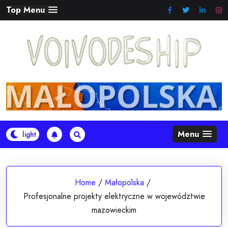
Skip
Top Menu
to
content
Menu
Home
/
Małopolska
/
Profesjonalne projekty elektryczne w województwie
mazowieckim