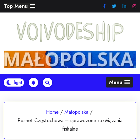
Skip
Top Menu
to
content
Menu
Home
/
Małopolska
/
Posnet Częstochowa – sprawdzone rozwiązania
fiskalne