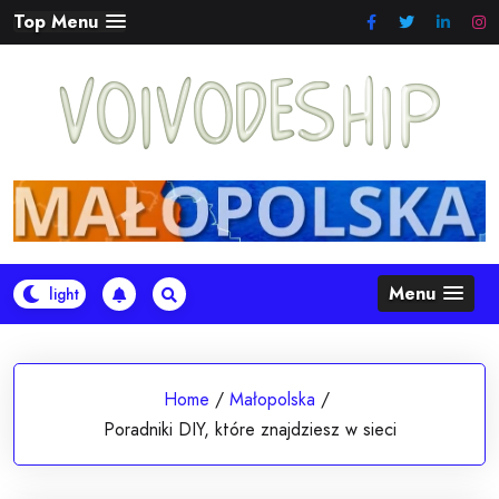
Skip
Top Menu
to
content
Menu
Home
/
Małopolska
/
Poradniki DIY, które znajdziesz w sieci