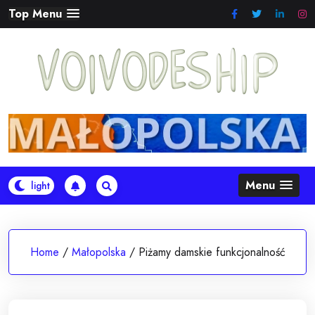
Skip
Top Menu
to
content
Menu
Home
/
Małopolska
/
Piżamy damskie funkcjonalność