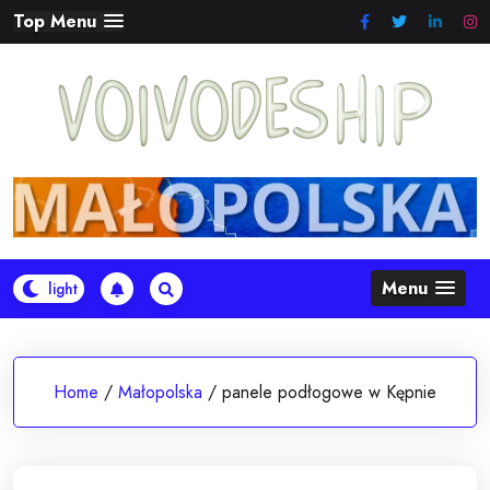
Skip
Top Menu
to
content
Menu
Home
/
Małopolska
/
panele podłogowe w Kępnie