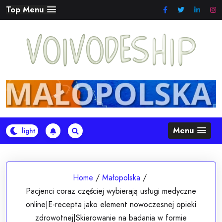
Skip
Top Menu
to
content
Menu
Home
/
Małopolska
/
Pacjenci coraz częściej wybierają usługi medyczne
online|E-recepta jako element nowoczesnej opieki
zdrowotnej|Skierowanie na badania w formie