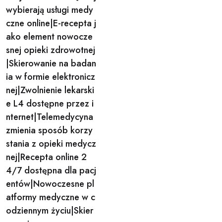
navigation
wybierają usługi medy
czne online|E-recepta j
ako element nowocze
snej opieki zdrowotnej
|Skierowanie na badan
ia w formie elektronicz
nej|Zwolnienie lekarski
e L4 dostępne przez i
nternet|Telemedycyna
zmienia sposób korzy
stania z opieki medycz
nej|Recepta online 2
4/7 dostępna dla pacj
entów|Nowoczesne pl
atformy medyczne w c
odziennym życiu|Skier