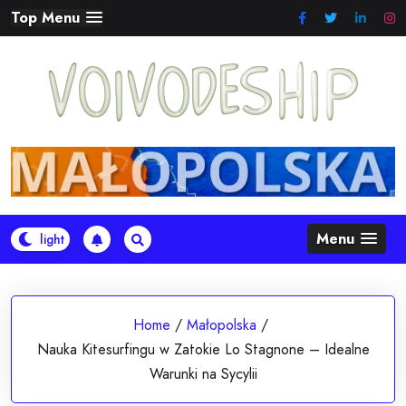
Skip
Top Menu
to
content
Menu
Home
/
Małopolska
/
Nauka Kitesurfingu w Zatokie Lo Stagnone – Idealne
Warunki na Sycylii