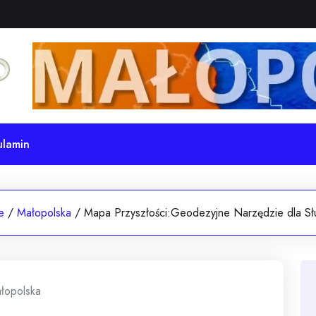
ulamin
e
/
Małopolska
/
Mapa Przyszłości:Geodezyjne Narzędzie dla Sł
łopolska