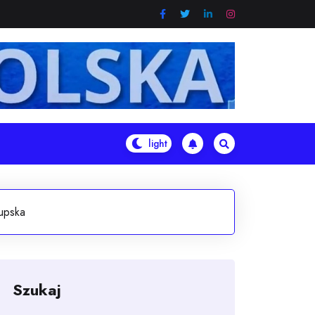
upska
Szukaj