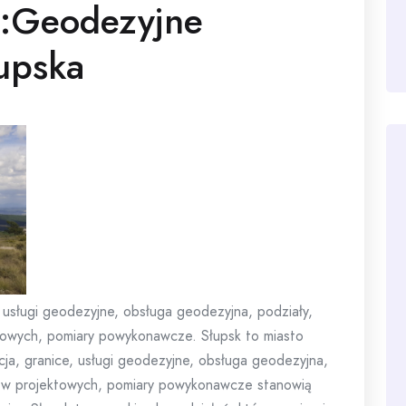
i:Geodezyjne
upska
 usługi geodezyjne, obsługa geodezyjna, podziały,
towych, pomiary powykonawcze. Słupsk to miasto
cja, granice, usługi geodezyjne, obsługa geodezyjna,
lów projektowych, pomiary powykonawcze stanowią