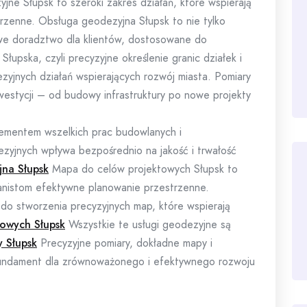
jne Słupsk to szeroki zakres działań, które wspierają
trzenne. Obsługa geodezyjna Słupsk to nie tylko
owe doradztwo dla klientów, dostosowane do
łupska, czyli precyzyjne określenie granic działek i
yjnych działań wspierających rozwój miasta. Pomiary
estycji – od budowy infrastruktury po nowe projekty
ementem wszelkich prac budowlanych i
zyjnych wpływa bezpośrednio na jakość i trwałość
na Słupsk
Mapa do celów projektowych Słupsk to
planistom efektywne planowanie przestrzenne.
o stworzenia precyzyjnych map, które wspierają
owych Słupsk
Wszystkie te usługi geodezyjne są
y Słupsk
Precyzyjne pomiary, dokładne mapy i
fundament dla zrównoważonego i efektywnego rozwoju