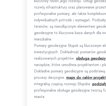
kluczowy rdzeń jego rozwoju. Usługi geodezy
rozwój infrastruktury oraz planowanie przes
profesjonalne pomiary, ale także kompleks
indywidualnych potrzeb i wymagań. Podziały S
terenów, są nieodłącznym elementem geodez
geodezyjne to kluczowa baza danych dla inw
mieszkalne.
Pomiary geodezyjne Słupsk są kluczowym el
inwestycyjnych. Dokładność pomiarów geode
realizowanych projektów.
obsługa geodezyj
narzędzie, które umożliwia projektantom i 
Dokładne pomiary geodezyjne są podstawą d
procesy decyzyjne.
mapy do celów projekt
integralną częścią rozwoju Słupska.
podział
profesjonalna obsługa geodezyjna tworzą 
miasta.