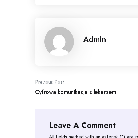
Admin
Post
Previous Post
Cyfrowa komunikacja z lekarzem
navigation
Leave A Comment
All fields marked with an asterisk (*) are 