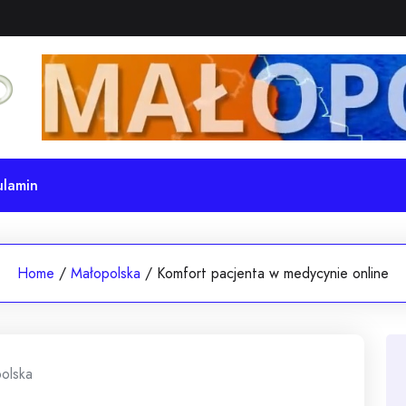
ulamin
Home
/
Małopolska
/
Komfort pacjenta w medycynie online
olska