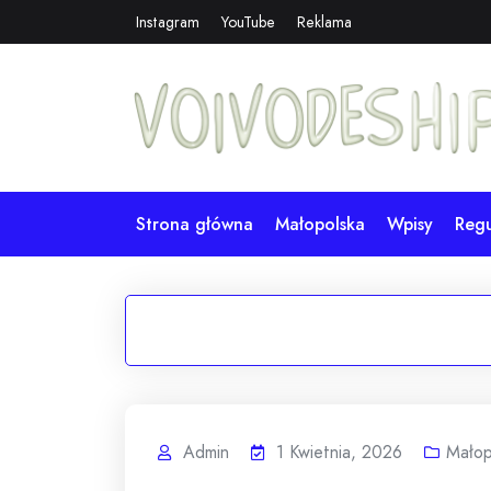
Skip
Instagram
YouTube
Reklama
to
content
Strona główna
Małopolska
Wpisy
Reg
Admin
1 Kwietnia, 2026
Małop