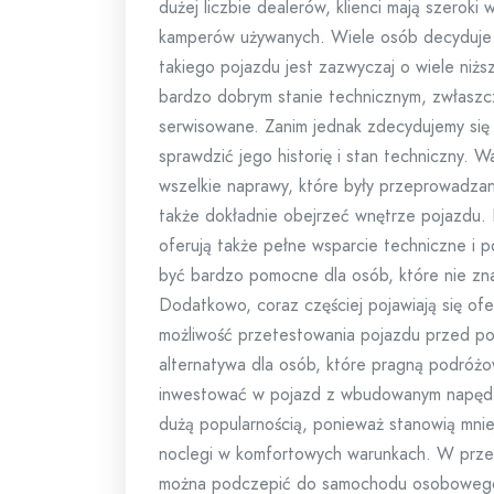
dużej liczbie dealerów, klienci mają szerok
kamperów używanych. Wiele osób decyduje s
takiego pojazdu jest zazwyczaj o wiele ni
bardzo dobrym stanie technicznym, zwłaszcz
serwisowane. Zanim jednak zdecydujemy się
sprawdzić jego historię i stan techniczny.
wszelkie naprawy, które były przeprowadzan
także dokładnie obejrzeć wnętrze pojazdu.
oferują także pełne wsparcie techniczne 
być bardzo pomocne dla osób, które nie zn
Dodatkowo, coraz częściej pojawiają się of
możliwość przetestowania pojazdu przed po
alternatywa dla osób, które pragną podróż
inwestować w pojazd z wbudowanym napęde
dużą popularnością, ponieważ stanowią mnie
noclegi w komfortowych warunkach. W prz
można podczepić do samochodu osobowego, 