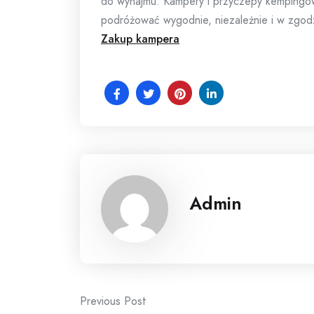
do wynajmu. Kampery i przyczepy kempingow
podróżować wygodnie, niezależnie i w zgodz
Zakup kampera
Admin
Post
Previous Post