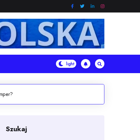
amper?
Szukaj