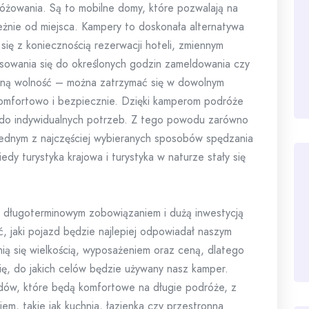
óżowania. Są to mobilne domy, które pozwalają na
żnie od miejsca. Kampery to doskonała alternatywa
 się z koniecznością rezerwacji hoteli, zmiennym
sowania się do określonych godzin zameldowania czy
łną wolność – można zatrzymać się w dowolnym
komfortowo i bezpiecznie. Dzięki kamperom podróże
e do indywidualnych potrzeb. Z tego powodu zarówno
ę jednym z najczęściej wybieranych sposobów spędzania
edy turystyka krajowa i turystyka w naturze stały się
z długoterminowym zobowiązaniem i dużą inwestycją
, jaki pojazd będzie najlepiej odpowiadał naszym
ą się wielkością, wyposażeniem oraz ceną, dlatego
ię, do jakich celów będzie używany nasz kamper.
dów, które będą komfortowe na długie podróże, z
m, takie jak kuchnia, łazienka czy przestronna