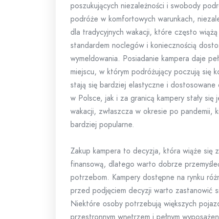
poszukujących niezależności i swobody podr
podróże w komfortowych warunkach, niezale
dla tradycyjnych wakacji, które często wiążą
standardem noclegów i koniecznością dosto
wymeldowania. Posiadanie kampera daje pe
miejscu, w którym podróżujący poczują się 
stają się bardziej elastyczne i dostosowan
w Polsce, jak i za granicą kampery stały si
wakacji, zwłaszcza w okresie po pandemii, ki
bardziej popularne.
Zakup kampera to decyzja, która wiąże się 
finansową, dlatego warto dobrze przemyśleć
potrzebom. Kampery dostępne na rynku różni
przed podjęciem decyzji warto zastanowić s
Niektóre osoby potrzebują większych pojaz
przestronnym wnętrzem i pełnym wyposażenie