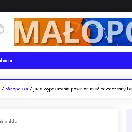
ulamin
/
Małopolska
/
Jakie wyposażenie powinien mieć nowoczesny k
łopolska