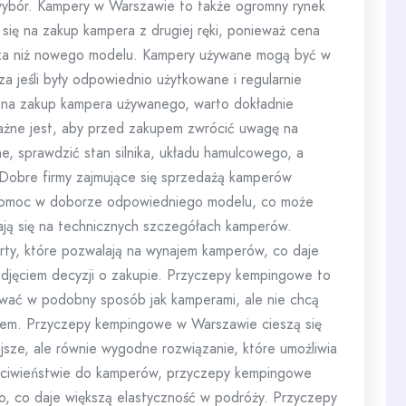
i wybór. Kampery w Warszawie to także ogromny rynek
ię na zakup kampera z drugiej ręki, ponieważ cena
ższa niż nowego modelu. Kampery używane mogą być w
a jeśli były odpowiednio użytkowane i regularnie
 na zakup kampera używanego, warto dokładnie
 Ważne jest, aby przed zakupem zwrócić uwagę na
e, sprawdzić stan silnika, układu hamulcowego, a
 Dobre firmy zajmujące się sprzedażą kamperów
i pomoc w doborze odpowiedniego modelu, co może
ają się na technicznych szczegółach kamperów.
erty, które pozwalają na wynajem kamperów, co daje
djęciem decyzji o zakupie. Przyczepy kempingowe to
ować w podobny sposób jak kamperami, ale nie chcą
m. Przyczepy kempingowe w Warszawie cieszą się
jsze, ale równie wygodne rozwiązanie, które umożliwia
eciwieństwie do kamperów, przyczepy kempingowe
co daje większą elastyczność w podróży. Przyczepy