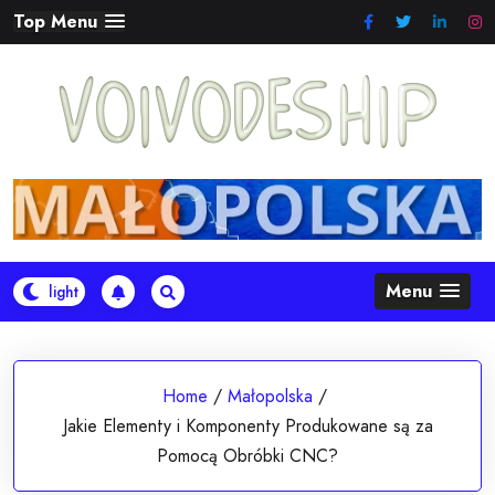
Skip
Top Menu
to
content
Menu
Home
/
Małopolska
/
Jakie Elementy i Komponenty Produkowane są za
Pomocą Obróbki CNC?