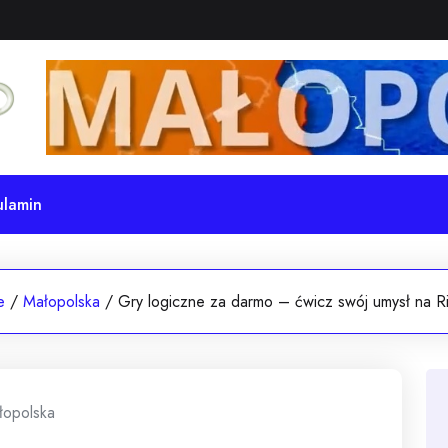
ulamin
e
/
Małopolska
/
Gry logiczne za darmo – ćwicz swój umysł na R
łopolska