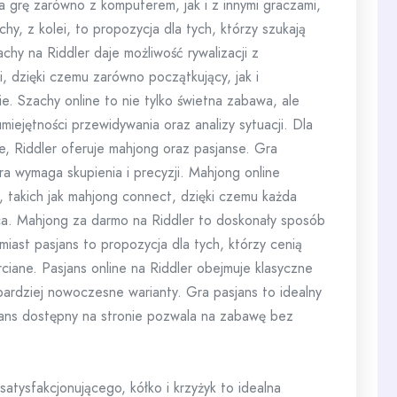
a grę zarówno z komputerem, jak i z innymi graczami,
y, z kolei, to propozycja dla tych, którzy szukają
hy na Riddler daje możliwość rywalizacji z
 dzięki czemu zarówno początkujący, jak i
e. Szachy online to nie tylko świetna zabawa, ale
umiejętności przewidywania oraz analizy sytuacji. Dla
ce, Riddler oferuje mahjong oraz pasjanse. Gra
ra wymaga skupienia i precyzji. Mahjong online
, takich jak mahjong connect, dzięki czemu każda
ca. Mahjong za darmo na Riddler to doskonały sposób
miast pasjans to propozycja dla tych, którzy cenią
rciane. Pasjans online na Riddler obejmuje klasyczne
e, bardziej nowoczesne warianty. Gra pasjans to idealny
jans dostępny na stronie pozwala na zabawę bez
satysfakcjonującego, kółko i krzyżyk to idealna