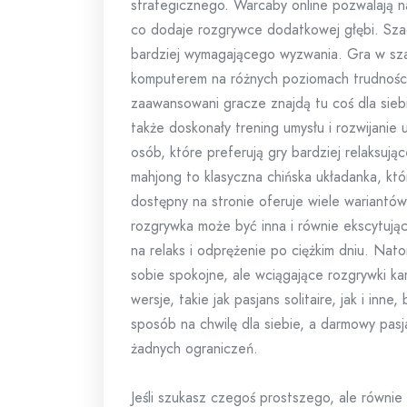
strategicznego. Warcaby online pozwalają n
co dodaje rozgrywce dodatkowej głębi. Szach
bardziej wymagającego wyzwania. Gra w szac
komputerem na różnych poziomach trudności,
zaawansowani gracze znajdą tu coś dla siebi
także doskonały trening umysłu i rozwijanie 
osób, które preferują gry bardziej relaksują
mahjong to klasyczna chińska układanka, któ
dostępny na stronie oferuje wiele wariantów
rozgrywka może być inna i równie ekscytują
na relaks i odprężenie po ciężkim dniu. Nato
sobie spokojne, ale wciągające rozgrywki ka
wersje, takie jak pasjans solitaire, jak i inn
sposób na chwilę dla siebie, a darmowy pas
żadnych ograniczeń.
Jeśli szukasz czegoś prostszego, ale równie 