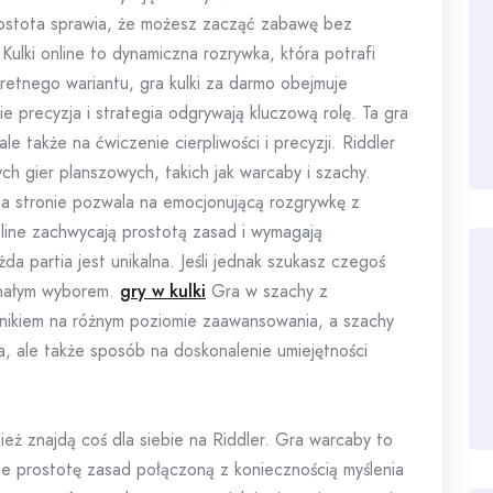
prostota sprawia, że możesz zacząć zabawę bez
ulki online to dynamiczna rozrywka, która potrafi
kretnego wariantu, gra kulki za darmo obejmuje
e precyzja i strategia odgrywają kluczową rolę. Ta gra
le także na ćwiczenie cierpliwości i precyzji. Riddler
ch gier planszowych, takich jak warcaby i szachy.
 stronie pozwala na emocjonującą rozgrywkę z
ine zachwycają prostotą zasad i wymagają
da partia jest unikalna. Jeśli jednak szukasz czegoś
onałym wyborem.
gry w kulki
Gra w szachy z
nikiem na różnym poziomie zaawansowania, a szachy
wa, ale także sposób na doskonalenie umiejętności
ież znajdą coś dla siebie na Riddler. Gra warcaby to
ie prostotę zasad połączoną z koniecznością myślenia