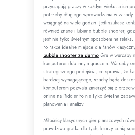
przyciągają graczy w każdym wieku, a ich 
potrzeby długiego wprowadzania w zasady. K
wciągnąć na wiele godzin. Jeśli szukasz kon
również znane i lubiane bubble shooter, gdzi
jest nie tylko świetnym sposobem na relaks, a
to także idealne miejsce dla fanów klasyczny
bubble shooter za darmo
Gra w warcaby na
komputerem lub innym graczem. Warcaby onl
strategicznego podejścia, co sprawia, że każ
bardziej wymagającego, szachy będą dosk
komputerem pozwala zmierzyć się z przeciw
online na Riddler to nie tylko świetna zaba
planowania i analizy.
Miłośnicy klasycznych gier planszowych równ
prawdziwa gratka dla tych, którzy cenią sob