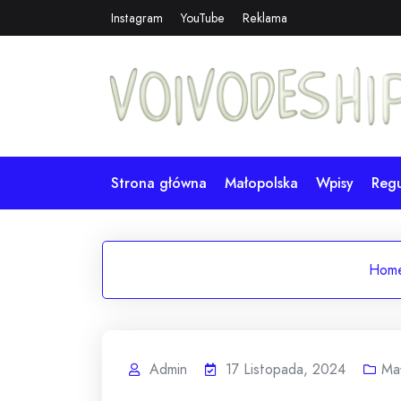
Skip
Instagram
YouTube
Reklama
to
content
Strona główna
Małopolska
Wpisy
Reg
Hom
Admin
17 Listopada, 2024
Ma