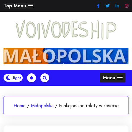
Skip
Top Menu
to
content
Menu
Home
/
Małopolska
/
Funkcjonalne rolety w kasecie