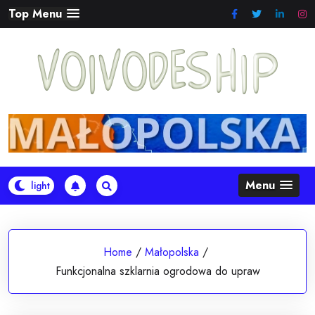
Skip
Top Menu
to
content
Menu
Home
/
Małopolska
/
Funkcjonalna szklarnia ogrodowa do upraw