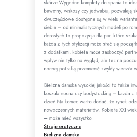
skórze.Wygodne komplety do spania to ideal
bawełny, wiskozy czy jedwabiu, pozwalają s
dwuczęściowe dostępne są w wielu warianta
siebie – od minimalistycznych modeli po ro
dorosłych to propozycja dla par, które szuk
każda z tych stylizacji może stać się począ
z dodatkami, kobieta może zaskoczyć partn
wpływ nie tylko na wygląd, ale też na poczuc
nocnej potrafią przemienić zwykły wieczór w
Bielizna damska wysokiej jakości to także in
koszula nocna czy bodystocking – każda z
dzień.Na koniec warto dodać, że rynek odzie
nowoczesnych materiałów. Kobieta XXI wieku
– może mieć wszystko.
Stroje erotyczne
Bielizna damska