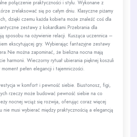
ne połączenie praktyczności i stylu. Wykonane z
kórze zrelaksować się po całym dniu. Klasyczne piżamy
ch, dzięki czemu każda kobieta może znaleźć coś dla
mantyczne zestawy z kokardkami.Przebrania dla
ają sposobu na ożywienie relacji. Kusząca uczennica –
tkiem ekscytującej gry. Wybierając fantazyjne zestawy
era.Nie można zapominać, że bielizna nocna mają
ie harmonii. Wieczorny rytuał ubierania pięknej koszuli
 moment pełen elegancji i tajemniczości.
westycja w komfort i pewność siebie. Biustonosz, figi,
 tych rzeczy może budować pewność siebie na co
ży nocnej wciąż się rozwija, oferując coraz więcej
 nie musi wybierać między praktycznością a elegancją