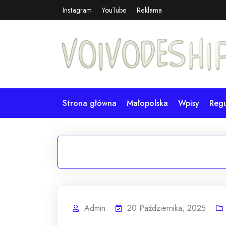
Skip
Instagram
YouTube
Reklama
to
content
Strona główna
Małopolska
Wpisy
Reg
Admin
20 Października, 2025