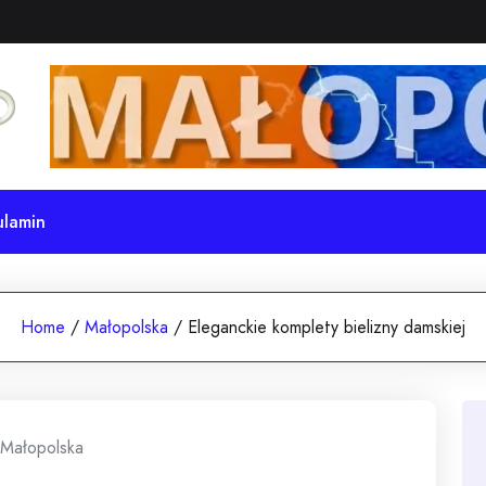
ulamin
Home
/
Małopolska
/
Eleganckie komplety bielizny damskiej
Małopolska