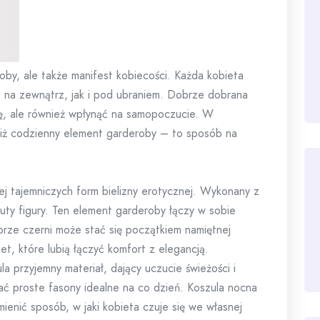
roby, ale także manifest kobiecości. Każda kobieta
no na zewnątrz, jak i pod ubraniem. Dobrze dobrana
etkę, ale również wpłynąć na samopoczucie. W
 niż codzienny element garderoby – to sposób na
ej tajemniczych form bielizny erotycznej. Wykonany z
tuty figury. Ten element garderoby łączy w sobie
orze czerni może stać się początkiem namiętnej
t, które lubią łączyć komfort z elegancją.
a przyjemny materiał, dający uczucie świeżości i
ać proste fasony idealne na co dzień. Koszula nocna
ienić sposób, w jaki kobieta czuje się we własnej