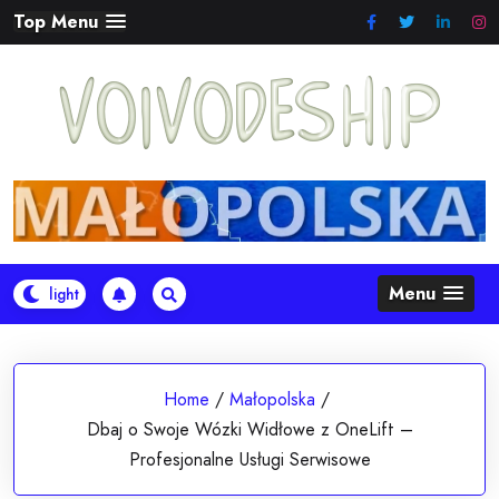
Skip
Top Menu
to
content
Menu
Home
/
Małopolska
/
Dbaj o Swoje Wózki Widłowe z OneLift –
Profesjonalne Usługi Serwisowe