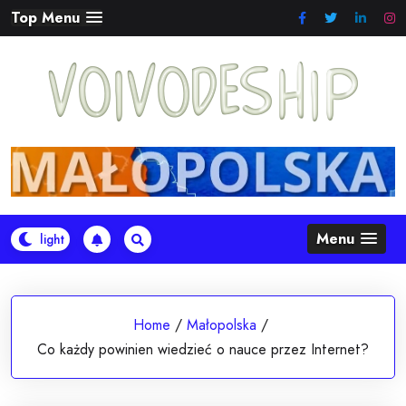
Skip
Top Menu
to
content
Menu
Home
/
Małopolska
/
Co każdy powinien wiedzieć o nauce przez Internet?