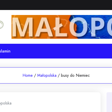
ulamin
Home
/
Małopolska
/
busy do Niemiec
polska