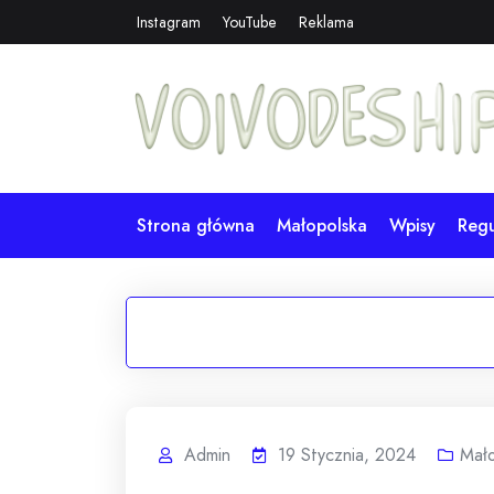
Skip
Instagram
YouTube
Reklama
to
content
Strona główna
Małopolska
Wpisy
Reg
Admin
19 Stycznia, 2024
Mało