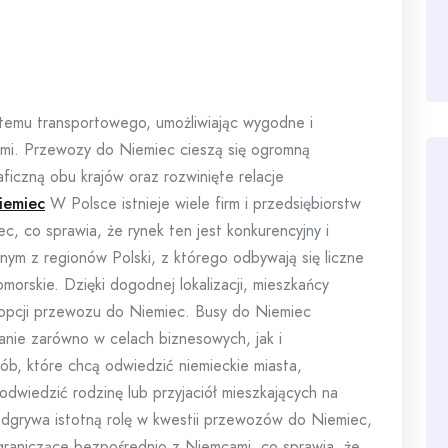
stemu transportowego, umożliwiając wygodne i
mi. Przewozy do Niemiec cieszą się ogromną
ficzną obu krajów oraz rozwinięte relacje
iemiec
W Polsce istnieje wiele firm i przedsiębiorstw
, co sprawia, że rynek ten jest konkurencyjny i
nym z regionów Polski, z którego odbywają się liczne
rskie. Dzięki dogodnej lokalizacji, mieszkańcy
opcji przewozu do Niemiec. Busy do Niemiec
nie zarówno w celach biznesowych, jak i
sób, które chcą odwiedzić niemieckie miasta,
odwiedzić rodzinę lub przyjaciół mieszkających na
odgrywa istotną rolę w kwestii przewozów do Niemiec,
raniczące bezpośrednio z Niemcami, co sprawia, że