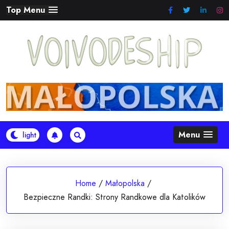
Skip
Top Menu
to
content
Menu
Home
/
Małopolska
/
Bezpieczne Randki: Strony Randkowe dla Katolików