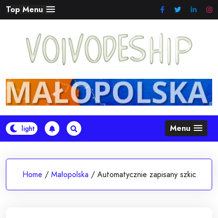
Skip
Top Menu
to
content
Menu
Home
/
Małopolska
/
Automatycznie zapisany szkic