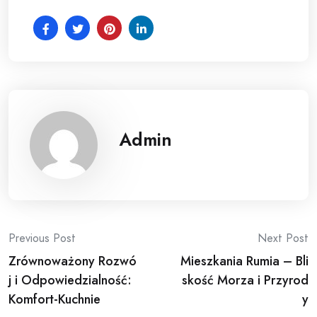
Admin
Post
Previous Post
Next Post
Zrównoważony Rozwó
Mieszkania Rumia – Bli
navigation
j i Odpowiedzialność:
skość Morza i Przyrod
Komfort-Kuchnie
y