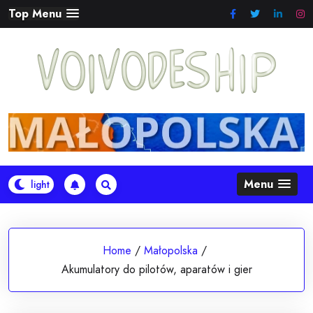
Skip
Top Menu
to
content
Menu
Home
/
Małopolska
/
Akumulatory do pilotów, aparatów i gier