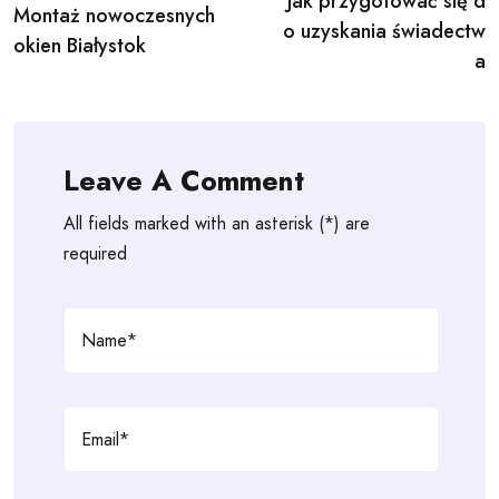
Jak przygotować się d
navigation
Montaż nowoczesnych
o uzyskania świadectw
okien Białystok
a
Leave A Comment
All fields marked with an asterisk (*) are
required