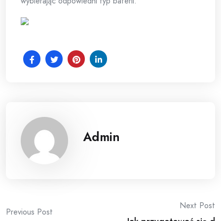
wybierając odpowiedni typ baterii.
Admin
Post
Next Post
Previous Post