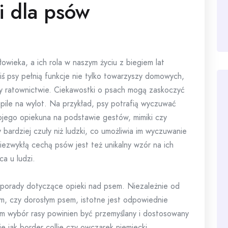
i dla psów
owieka, a ich rola w naszym życiu z biegiem lat
iś psy pełnią funkcje nie tylko towarzyszy domowych,
zy ratownictwie. Ciekawostki o psach mogą zaskoczyć
pile na wylot. Na przykład, psy potrafią wyczuwać
ojego opiekuna na podstawie gestów, mimiki czy
bardziej czuły niż ludzki, co umożliwia im wyczuwanie
ezwykłą cechą psów jest też unikalny wzór na ich
a u ludzi.
 porady dotyczące opieki nad psem. Niezależnie od
m, czy dorosłym psem, istotne jest odpowiednie
im wybór rasy powinien być przemyślany i dostosowany
ie jak border collie czy owczarek niemiecki,