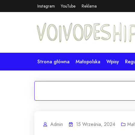
Skip
Instagram
YouTube
Reklama
to
content
Strona główna
Małopolska
Wpisy
Reg
Admin
15 Września, 2024
Mał