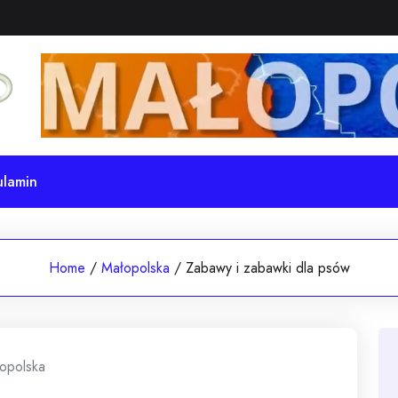
ulamin
Home
/
Małopolska
/
Zabawy i zabawki dla psów
opolska