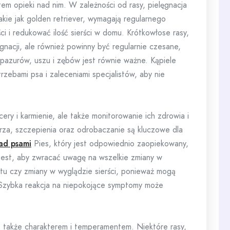
em opieki nad nim. W zależności od rasy, pielęgnacja
akie jak golden retriever, wymagają regularnego
ści i redukować ilość sierści w domu. Krótkowłose rasy,
gnacji, ale również powinny być regularnie czesane,
pazurów, uszu i zębów jest równie ważne. Kąpiele
ebami psa i zaleceniami specjalistów, aby nie
ery i karmienie, ale także monitorowanie ich zdrowia i
rza, szczepienia oraz odrobaczanie są kluczowe dla
ad psami
Pies, który jest odpowiednio zaopiekowany,
e jest, aby zwracać uwagę na wszelkie zmiany w
ytu czy zmiany w wyglądzie sierści, ponieważ mogą
Szybka reakcja na niepokojące symptomy może
le także charakterem i temperamentem. Niektóre rasy,