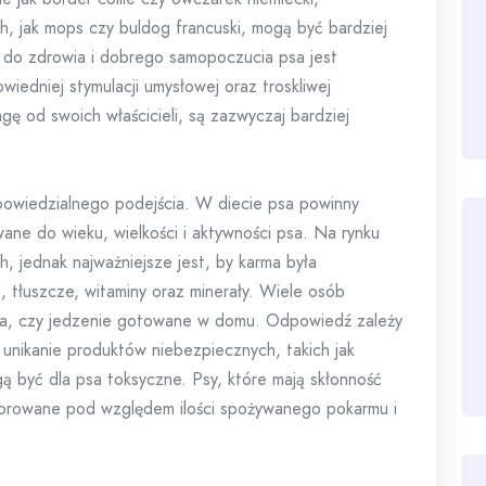
ch, jak mops czy buldog francuski, mogą być bardziej
do zdrowia i dobrego samopoczucia psa jest
iedniej stymulacji umysłowej oraz troskliwej
wagę od swoich właścicieli, są zazwyczaj bardziej
owiedzialnego podejścia. W diecie psa powinny
wane do wieku, wielkości i aktywności psa. Na rynku
h, jednak najważniejsze jest, by karma była
 tłuszcze, witaminy oraz minerały. Wiele osób
rma, czy jedzenie gotowane w domu. Odpowiedź zależy
t unikanie produktów niebezpiecznych, takich jak
ą być dla psa toksyczne. Psy, które mają skłonność
torowane pod względem ilości spożywanego pokarmu i