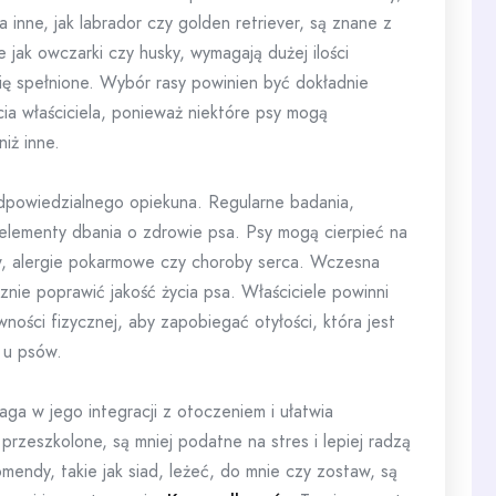
 a inne, jak labrador czy golden retriever, są znane z
ie jak owczarki czy husky, wymagają dużej ilości
się spełnione. Wybór rasy powinien być dokładnie
ycia właściciela, ponieważ niektóre psy mogą
iż inne.
odpowiedzialnego opiekuna. Regularne badania,
elementy dbania o zdrowie psa. Psy mogą cierpieć na
ów, alergie pokarmowe czy choroby serca. Wczesna
nie poprawić jakość życia psa. Właściciele powinni
ności fizycznej, aby zapobiegać otyłości, która jest
 u psów.
ga w jego integracji z otoczeniem i ułatwia
przeszkolone, są mniej podatne na stres i lepiej radzą
endy, takie jak siad, leżeć, do mnie czy zostaw, są