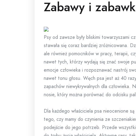
Zabawy i zabawk
Psy od zawsze były bliskimi towarzyszami czł
stawała się coraz bardziej zróżnicowana. Dz
ale również pomocników w pracy, terapii, c
nawet tych, którzy wydają się znać swoje pu
emocje człowieka i rozpoznawać nastrój sw
nawet tonu głosu. Węch psa jest aż 40 razy 
zapachów niewykrywalnych dla człowieka. Ni
nosie, który można porównać do odcisku palc
Dla każdego właściciela psa nieocenione są
tego, czy mamy do czynienia ze szczeniakie
podejście do jego potrzeb. Przede wszystk
do trybu życia właściciela. Aktywne rasy, tak