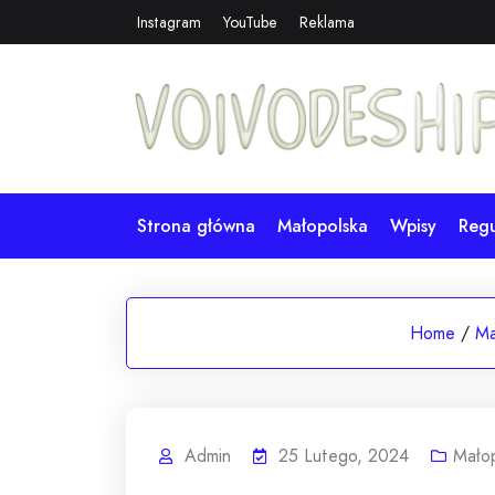
Skip
Instagram
YouTube
Reklama
to
content
Strona główna
Małopolska
Wpisy
Reg
Home
/
Ma
Admin
25 Lutego, 2024
Mało