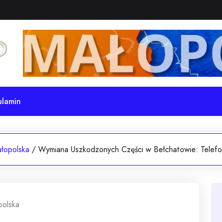
ulamin
łopolska
/
Wymiana Uszkodzonych Części w Bełchatowie: Telef
polska