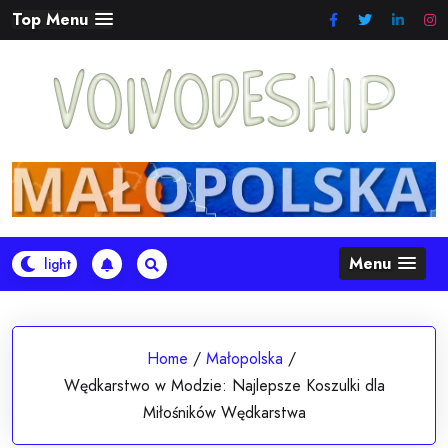
Skip
Top Menu
to
content
Menu
Home
/
Małopolska
/
Wędkarstwo w Modzie: Najlepsze Koszulki dla
Miłośników Wędkarstwa