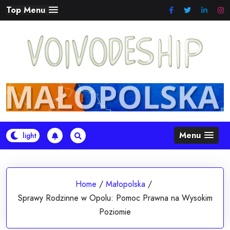
Skip
Top Menu
to
content
Menu
Home
/
Małopolska
/
Sprawy Rodzinne w Opolu: Pomoc Prawna na Wysokim
Poziomie