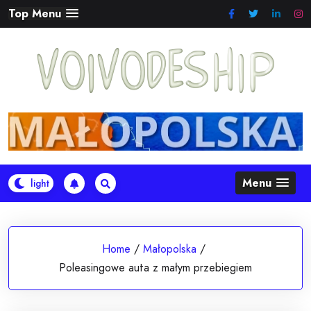
Skip
Top Menu
to
content
Menu
Home
/
Małopolska
/
Poleasingowe auta z małym przebiegiem