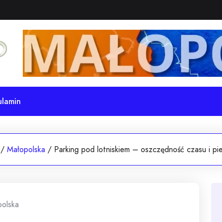
ulamin
/
Małopolska
/
Parking pod lotniskiem – oszczędność czasu i pi
olska