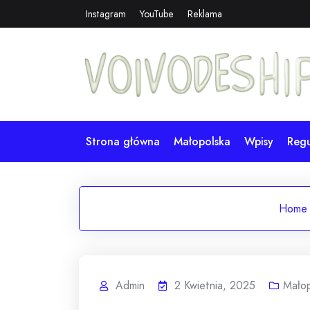
Skip
Instagram
YouTube
Reklama
to
content
Strona główna
Małopolska
Wpisy
Reg
Home
Admin
2 Kwietnia, 2025
Małop