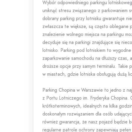
Wybór odpowiedniego parkingu lotniskowego
uniknąć stresu związanego z parkowaniem 
dobrany parking przy lotnisku gwarantuje ni
zwłaszcza te większe, są często oblegane 
znalezienie wolnego miejsca na parkingu mo
decyduje się na parkingi znajdujące się niec
lotnisko. Parking pod lotniskiem to wygodne
zaparkowanie samochodu na dłuższy czas, al
droższe opcje przy samym terminalu. Takie p
w miastach, gdzie lotniska obsługują dużą l
Parking Chopina w Warszawie to jedno z naj
z Portu Lotniczego im. Fryderyka Chopina. 
krótkoterminowych, idealnych na kilka godzi
doskonałym rozwiązaniem dla osób udających
również gwarancja, że nasz pojazd będzie b
regularne patrole ochrony zapewniają pełen