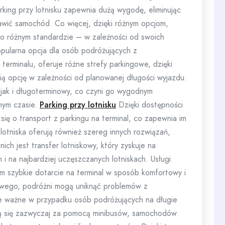
king przy lotnisku zapewnia dużą wygodę, eliminując
tawić samochód. Co więcej, dzięki różnym opcjom,
o różnym standardzie – w zależności od swoich
opularna opcja dla osób podróżujących z
 terminalu, oferuje różne strefy parkingowe, dzięki
ą opcję w zależności od planowanej długości wyjazdu.
 jak i długoterminowy, co czyni go wygodnym
nym czasie.
Parking przy lotnisku
Dzięki dostępności
się o transport z parkingu na terminal, co zapewnia im
otniska oferują również szereg innych rozwiązań,
ich jest transfer lotniskowy, który zyskuje na
 i na najbardziej uczęszczanych lotniskach. Usługi
om szybkie dotarcie na terminal w sposób komfortowy i
kowego, podróżni mogą uniknąć problemów z
ie ważne w przypadku osób podróżujących na długie
ją się zazwyczaj za pomocą minibusów, samochodów