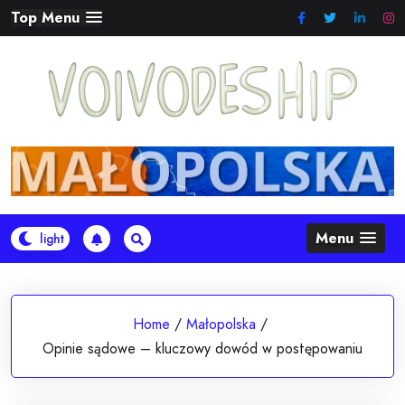
Skip
Top Menu
to
content
Menu
Home
/
Małopolska
/
Opinie sądowe – kluczowy dowód w postępowaniu