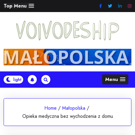
Skip
Top Menu
to
content
Menu
Home
/
Małopolska
/
Opieka medyczna bez wychodzenia z domu