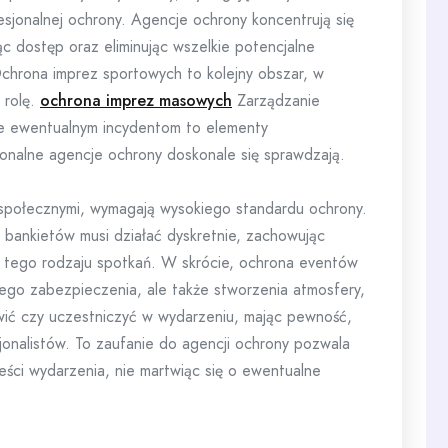
fesjonalnej ochrony. Agencje ochrony koncentrują się
c dostęp oraz eliminując wszelkie potencjalne
hrona imprez sportowych to kolejny obszar, w
 rolę.
ochrona imprez masowych
Zarządzanie
ie ewentualnym incydentom to elementy
onalne agencje ochrony doskonale się sprawdzają.
 społecznymi, wymagają wysokiego standardu ochrony.
bankietów musi działać dyskretnie, zachowując
er tego rodzaju spotkań. W skrócie, ochrona eventów
nego zabezpieczenia, ale także stworzenia atmosfery,
wić czy uczestniczyć w wydarzeniu, mając pewność,
jonalistów. To zaufanie do agencji ochrony pozwala
reści wydarzenia, nie martwiąc się o ewentualne