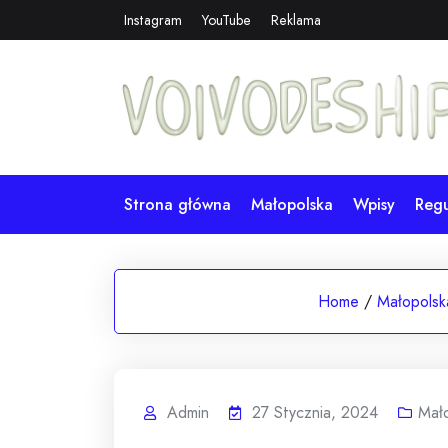
Skip
Instagram
YouTube
Reklama
to
content
Strona główna
Małopolska
Wpisy
Reg
Home
/
Małopolsk
Admin
27 Stycznia, 2024
Mał