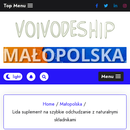
Skip
Top Menu
to
content
Menu
Home
/
Małopolska
/
Lida suplement na szybkie odchudzanie z naturalnymi
składnikami