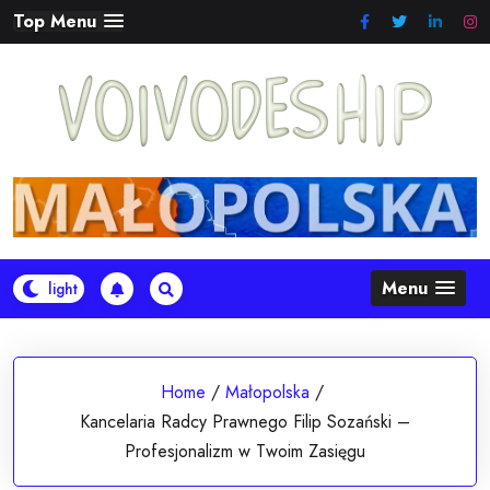
Skip
Top Menu
to
content
Menu
Home
/
Małopolska
/
Kancelaria Radcy Prawnego Filip Sozański –
Profesjonalizm w Twoim Zasięgu