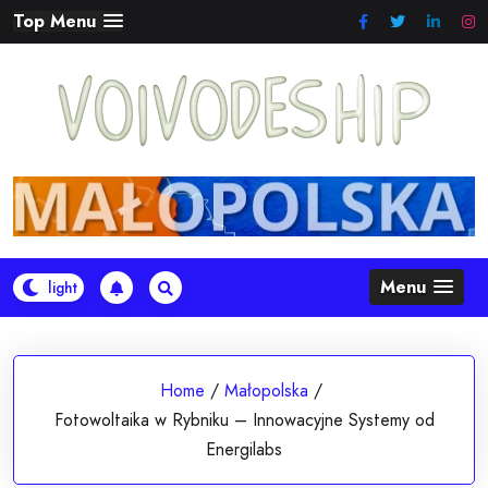
Skip
Top Menu
to
content
Menu
Home
/
Małopolska
/
Fotowoltaika w Rybniku – Innowacyjne Systemy od
Energilabs