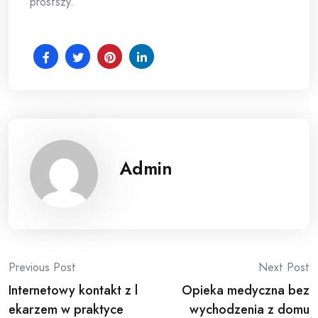
prostszy.
Admin
Post
Previous Post
Next Post
Internetowy kontakt z l
Opieka medyczna bez
navigation
ekarzem w praktyce
wychodzenia z domu