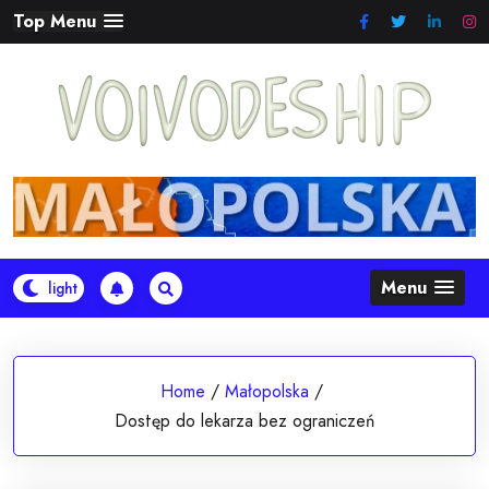
Skip
Top Menu
to
content
Menu
Home
/
Małopolska
/
Dostęp do lekarza bez ograniczeń