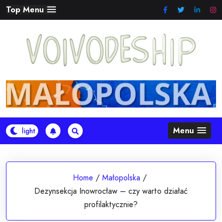
Skip
Top Menu
to
content
Menu
Home
/
Małopolska
/
Dezynsekcja Inowrocław – czy warto działać
profilaktycznie?