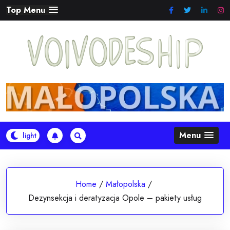
Skip
Top Menu
to
content
Menu
Home
/
Małopolska
/
Dezynsekcja i deratyzacja Opole – pakiety usług