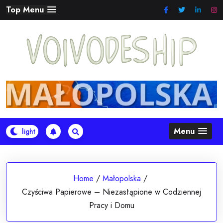
Skip
Top Menu
to
content
Menu
Home
/
Małopolska
/
Czyściwa Papierowe – Niezastąpione w Codziennej
Pracy i Domu